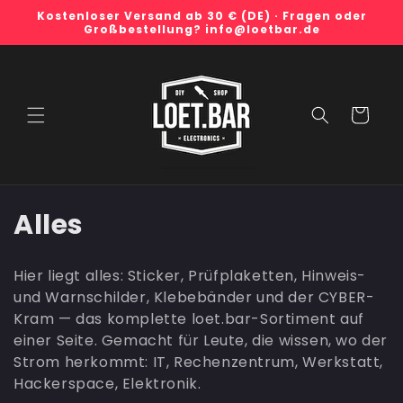
Direkt
Kostenloser Versand ab 30 € (DE) · Fragen oder
zum
Großbestellung? info@loetbar.de
Inhalt
Warenkorb
K
Alles
a
Hier liegt alles: Sticker, Prüfplaketten, Hinweis-
t
und Warnschilder, Klebebänder und der CYBER-
Kram — das komplette loet.bar-Sortiment auf
e
einer Seite. Gemacht für Leute, die wissen, wo der
g
Strom herkommt: IT, Rechenzentrum, Werkstatt,
Hackerspace, Elektronik.
o