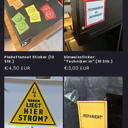
Plakettenset Sticker (12
Hinweissticker:
Stk.)
"Techniker:in" (10 Stk.)
Normaler
€4,50 EUR
Normaler
€3,00 EUR
Preis
Preis