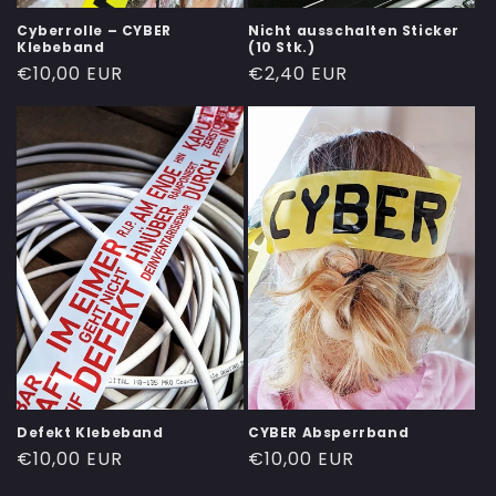
Cyberrolle – CYBER
Nicht ausschalten Sticker
Klebeband
(10 Stk.)
Normaler
€10,00 EUR
Normaler
€2,40 EUR
Preis
Preis
Defekt Klebeband
CYBER Absperrband
Normaler
€10,00 EUR
Normaler
€10,00 EUR
Preis
Preis