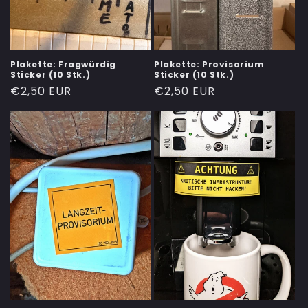
Plakette: Fragwürdig
Plakette: Provisorium
Sticker (10 Stk.)
Sticker (10 Stk.)
Normaler
€2,50 EUR
Normaler
€2,50 EUR
Preis
Preis