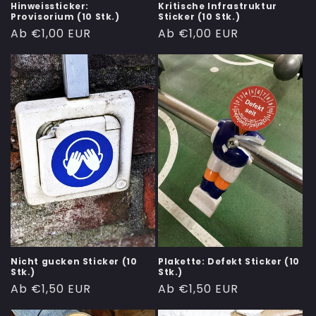
Hinweissticker:
Kritische Infrastruktur
Provisorium (10 Stk.)
Sticker (10 Stk.)
Normaler
Ab €1,00 EUR
Normaler
Ab €1,00 EUR
Preis
Preis
Nicht gucken Sticker (10
Plakette: Defekt Sticker (10
Stk.)
Stk.)
Normaler
Ab €1,50 EUR
Normaler
Ab €1,50 EUR
Preis
Preis