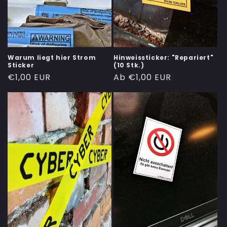
Warum liegt hier Strom
Hinweissticker: "Repariert"
Sticker
(10 Stk.)
Normaler
€1,00 EUR
Normaler
Ab €1,00 EUR
Preis
Preis