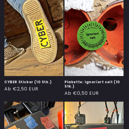
CYBER Sticker (10 Stk.)
Plakette: Ignoriert seit (10
Stk.)
Normaler
Ab €2,50 EUR
Normaler
Ab €0,50 EUR
Preis
Preis