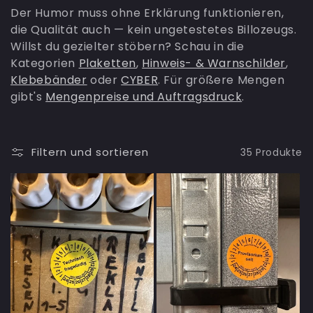
Der Humor muss ohne Erklärung funktionieren,
r
die Qualität auch — kein ungetestetes Billozeugs.
i
Willst du gezielter stöbern? Schau in die
Kategorien
Plaketten
,
Hinweis- & Warnschilder
,
e
Klebebänder
oder
CYBER
. Für größere Mengen
gibt's
Mengenpreise und Auftragsdruck
.
:
Filtern und sortieren
35 Produkte