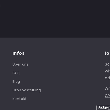
g
Infos
lo
Sc
Über uns
wi
FAQ
od
Blog
Of
Großbestellung
CY
Kontakt