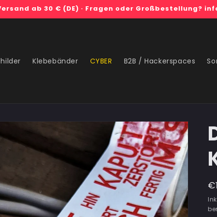
Versand ab 30 € (DE) · Fragen oder Großbestellung? in
hilder
Klebebänder
CYBER
B2B / Hackerspaces
So
N
€
P
Ink
be