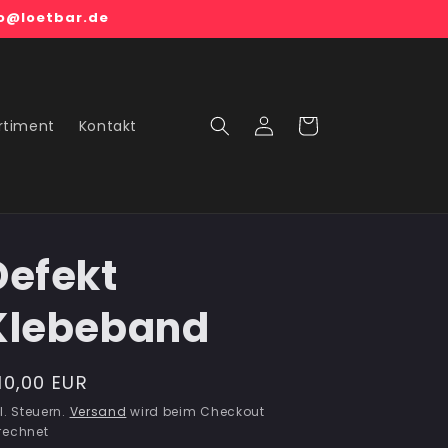
fo@loetbar.de
Einloggen
Warenkorb
rtiment
Kontakt
Defekt
Klebeband
ormaler
10,00 EUR
reis
l. Steuern.
Versand
wird beim Checkout
rechnet