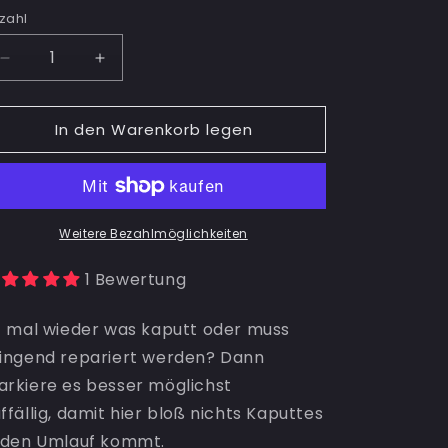
zahl
zahl
Verringere
Erhöhe
die
die
Menge
Menge
In den Warenkorb legen
für
für
Defekt
Defekt
Klebeband
Klebeband
Weitere Bezahlmöglichkeiten
1 Bewertung
t mal wieder was kaputt oder muss
ingend repariert werden? Dann
rkiere es besser möglichst
ffällig, damit hier bloß nichts Kaputtes
 den Umlauf kommt.