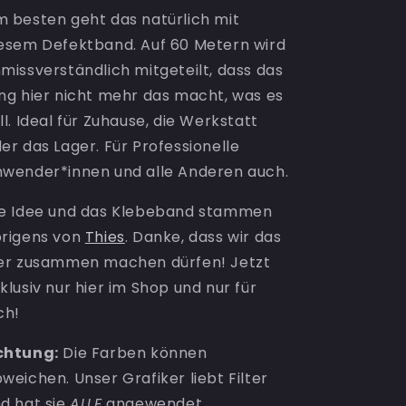
 besten geht das natürlich mit
esem Defektband. Auf 60 Metern wird
missverständlich mitgeteilt, dass das
ng hier nicht mehr das macht, was es
ll. Ideal für Zuhause, die Werkstatt
er das Lager. Für Professionelle
wender*innen und alle Anderen auch.
e Idee und das Klebeband stammen
rigens von
Thies
. Danke, dass wir das
er zusammen machen dürfen! Jetzt
klusiv nur hier im Shop und nur für
ch!
chtung:
Die Farben können
weichen. Unser Grafiker liebt Filter
d hat sie
ALLE
angewendet.