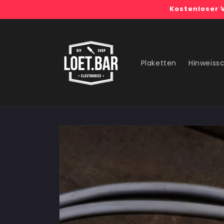
Direkt
Kostenloser 
zum
Inhalt
Plaketten
Hinweissc
Zu
Produktinformationen
springen