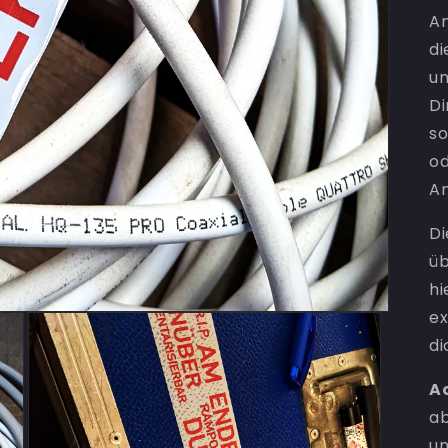
Am
di
un
Di
so
od
An
Di
üb
hi
ex
di
A
ab
un