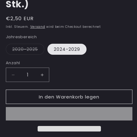
Stk.)
Normaler
€2,50 EUR
Preis
Inkl. Steuern.
Versand
wird beim Checkout berechnet
Jahresbereich
Variante
2020-2025
2024-2029
ausverkauft
oder
nicht
Anzahl
Anzahl
verfügbar
Verringere
Erhöhe
die
die
Menge
Menge
In den Warenkorb legen
für
für
Plakette:
Plakette:
Ignoriert
Ignoriert
seit
seit
(10
(10
Stk.)
Stk.)