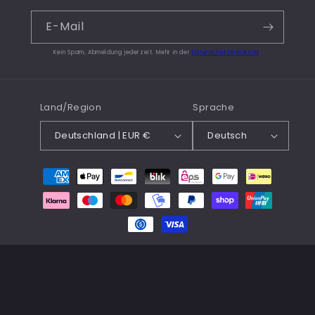
E-Mail
Kein Spam, Abmeldung jederzeit. Mehr in der
Datenschutzerklärung
.
Land/Region
Sprache
Deutschland | EUR €
Deutsch
Zahlungsmethoden
© 2026,
loet.bar
Powered by Shopify
Widerrufsrecht
Datenschutzerklärung
AGB
Versand
Impressum
Kontaktinformationen