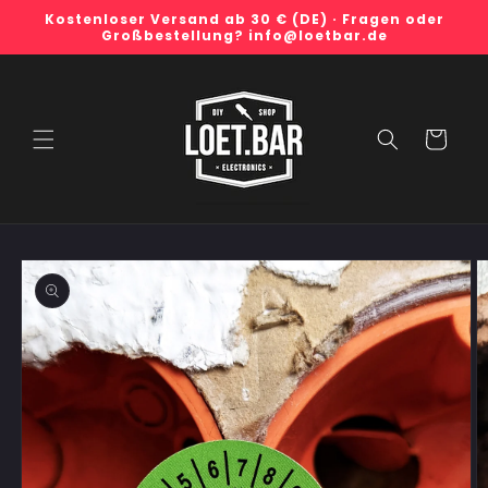
Direkt
Kostenloser Versand ab 30 € (DE) · Fragen oder
zum
Großbestellung? info@loetbar.de
Inhalt
Warenkorb
duktinformationen
ingen