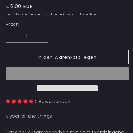
Normaler
€5,00 EUR
Preis
Inkl. Steuern.
Versand
wird beim Checkout berechnet
Anzahl
Anzahl
Verringere
Erhöhe
die
die
Menge
Menge
In den Warenkorb legen
für
für
CYBER
CYBER
Aufnäher
Aufnäher
2 Bewertungen
Cyber all the things!
Dank der Zusammenarbeit mit dem
fNordeingang