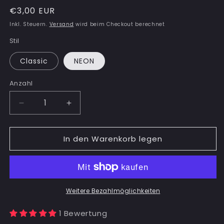
Normaler
€3,00 EUR
Preis
Inkl. Steuern.
Versand
wird beim Checkout berechnet
Stil
Classic
NEON
Anzahl
Anzahl
Verringere
Erhöhe
die
die
Menge
Menge
In den Warenkorb legen
für
für
CYBER
CYBER
Sticker
Sticker
(10
(10
Stk.)
Stk.)
Weitere Bezahlmöglichkeiten
1 Bewertung