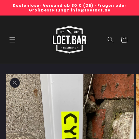
Direkt
Kostenloser Versand ab 30 € (DE) · Fragen oder
zum
Großbestellung? info@loetbar.de
Inhalt
Warenkorb
duktinformationen
ingen